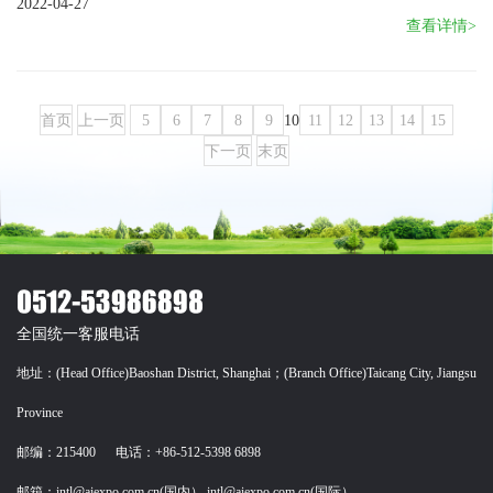
2022-04-27
查看详情>
首页
上一页
5
6
7
8
9
10
11
12
13
14
15
下一页
末页
全国统一客服电话
地址：(Head Office)Baoshan District, Shanghai；(Branch Office)Taicang City, Jiangsu
Province
邮编：215400 电话：+86-512-5398 6898
邮箱：intl@aiexpo.com.cn(国内） intl@aiexpo.com.cn(国际）